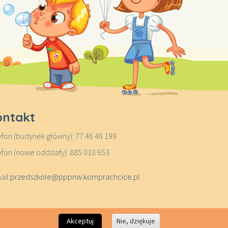
ontakt
efon (budynek główny): 77 46 46 199
efon (nowe oddziały): 885 010 653
ail:
przedszkole@pppnw.komprachcice.pl
Akceptuj
Nie, dziękuje