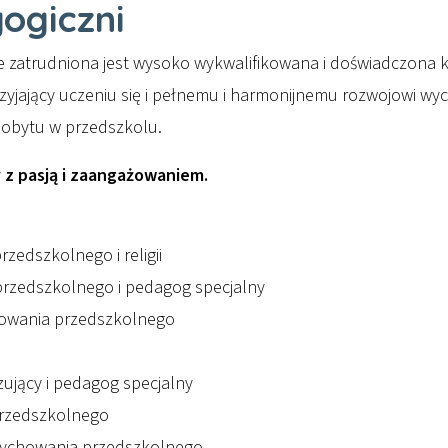
ogiczni
e zatrudniona jest wysoko wykwalifikowana i doświadczona 
rzyjający uczeniu się i pełnemu i harmonijnemu rozwojowi w
pobytu w przedszkolu.
 z pasją i zaangażowaniem.
edszkolnego i religii
przedszkolnego i pedagog specjalny
chowania przedszkolnego
ujący i pedagog specjalny
przedszkolnego
 wychowania przedszkolnego