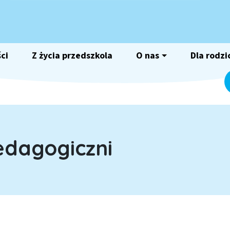
ci
Z życia przedszkola
O nas
Dla rodzi
edagogiczni