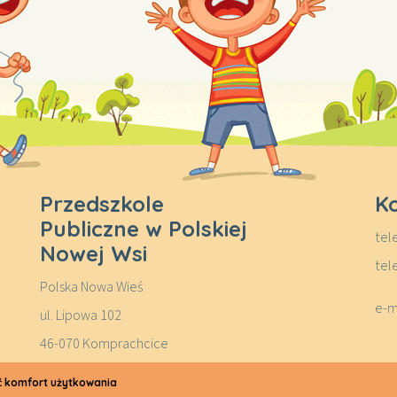
Przedszkole
K
Publiczne w Polskiej
tel
Nowej Wsi
tel
Polska Nowa Wieś
e-m
ul. Lipowa 102
46-070 Komprachcice
yć komfort użytkowania